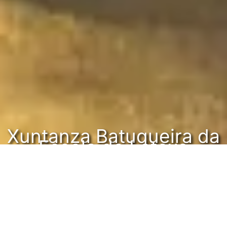
Xuntanza Batuqueira da
Escola de Latexo
Edición 2025
Un festival nado na Estrada, o corazón da Galiza, coa única
motivación de coñecernos, divertirnos, compartir ritmos e establecer