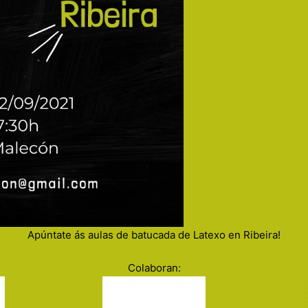
Apúntate ás aulas de batucada de Latexo en Ribeira!
Colaboran: