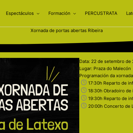
Espectáculos
Formación
PERCUSTRATA
Lat
Xornada de portas abertas Ribeira
Data: 22 de setembro de
Lugar: Praza do Malecón
Programación da xornada
17:30h Reparto de inf
18:30h Obradoiro de i
19:30h Reparto de in
20:00h Concerto de 