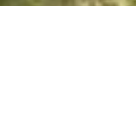
Escola de Latexo - clases de batucada y percusión africana
Más que una escuela de percusión!
En nuestra escuela de percusión aprenderás a tocar un instrumento
mientras conoces gente nueva y descubres el mundo de la
batucadao de la percusión africana, sus ritmos y conceptos.
Paso a paso aprenderemos los ritmos y arreglos de los Blocos Afro
de Salvador de Bahía o de los ensambles de percusión de la costa
oeste africana.
No necesitas tener experiencia, ni tampoco traer instrumento, sólo
las ganas!